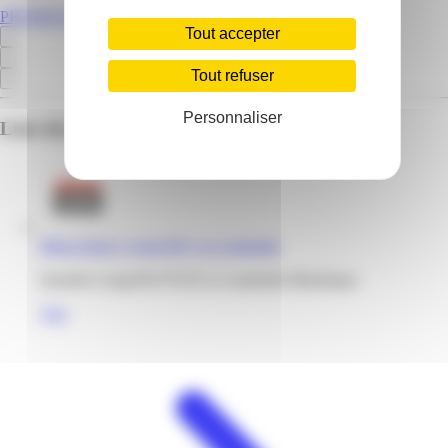
PROMOS.MQ
Tout accepter
Tout refuser
Personnaliser
Liste des emplacements pour ce prospectus
Mega Stock | Long-Pré | Le Lamentin
Quartier Long-Pré 97232 Le Lamentin Martinique
Voir