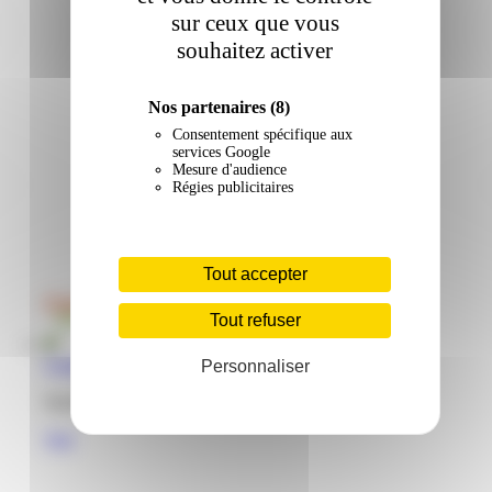
sur ceux que vous
souhaitez activer
Nos partenaires
(8)
Consentement spécifique aux
services Google
Mesure d'audience
Régies publicitaires
Tout accepter
Tout refuser
Caraibe Price | Union | Sainte-Marie
Personnaliser
Quartier Union 97227 Sainte-Anne Martinique
Voir