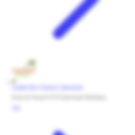
Caraibe Price | François | Saint-Esprit
Route du François 97270 Saint-Esprit Martinique
Voir