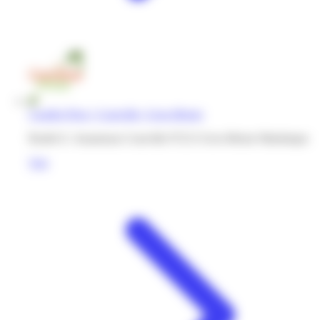
Caraibe Price | Courville | Gros-Morne
Ruelle E. Jouanneau Courville 97213 Gros-Morne Martinique
Voir