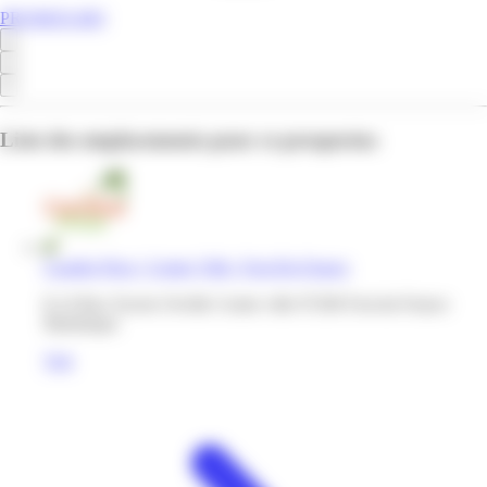
PROMOS.MQ
Liste des emplacements pour ce prospectus
Caraibe Price | Centre Ville | Fort-De-France
8-14 Rue Xavier Orville Centre ville 97200 Fort-de-France
Martinique
Voir