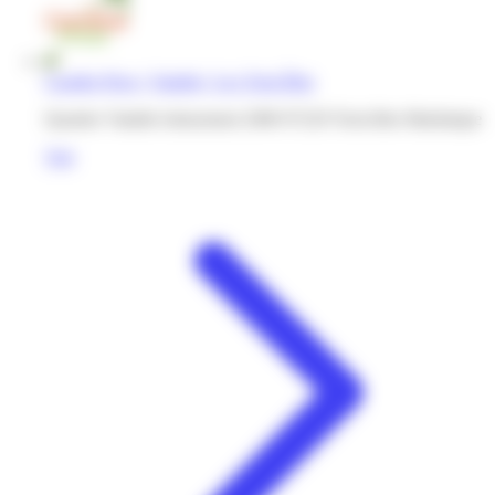
Caraibe Price | Vatable | Les Trois-Îlets
Quartier Vatable lotissement 2000 97229 Trois-îlets Martinique
Voir