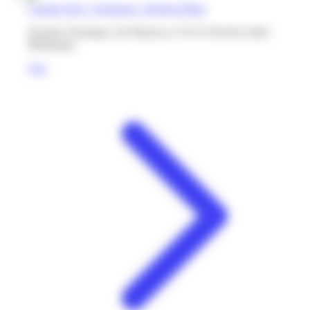
Caraibe Price | Desfarges | Rivière-Pilote
Quartier Desfarges cité Manicou 2 97215 Rivière-Salée
Martinique
Voir