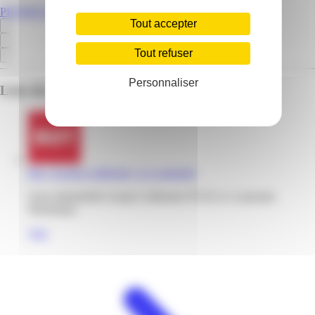
PROMOS.MQ
Tout accepter
Tout refuser
Personnaliser
Liste des emplacements pour ce prospectus
But | Acajou Californie | Le Lamentin
Zone industrielle Acajou Californie 97232 Le Lamentin
Martinique
Voir