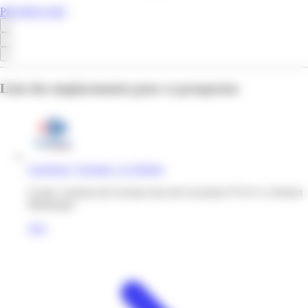
PROMOS.MQ
Liste des emplacements pour ce prospectus
Carrefour | Océanis | Le Robert
Centre commercial Océanis lieu-dit Gaschette 97231 Le Robert
Martinique
Voir