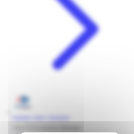
Carrefour | Cluny | Schoelcher
Cluny 97233 Schoelcher Martinique