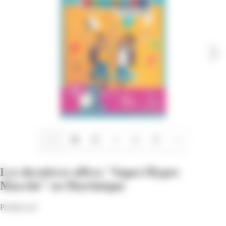
1/14
Les dernières offres "Super/Hyper
Marché" en Martinique
Profitez-en!