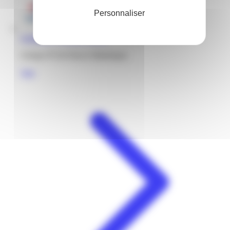
Personnaliser
Carrefour | Génipa | Ducos
Génipa 97224 Ducos Martinique
Voir