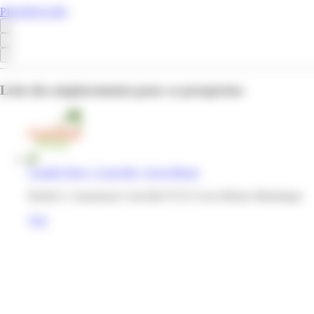
PROMOS.MQ
Liste des emplacements pour ce prospectus
Caraibe Price | Courville | Gros-Morne
Ruelle E. Jouanneau Courville 97213 Gros-Morne Martinique
Voir