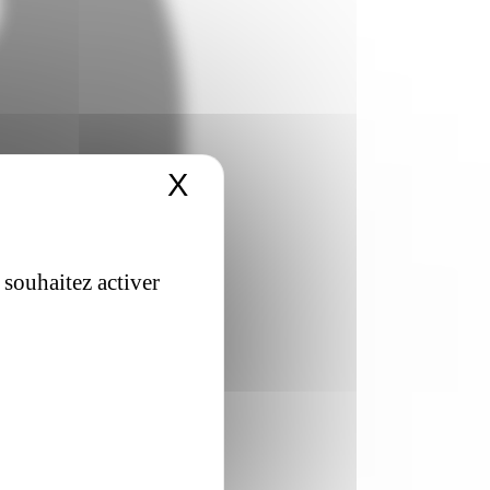
X
Masquer le bandeau 
 souhaitez activer