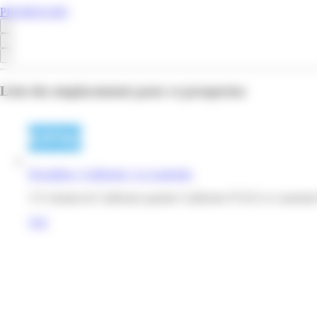
PROMOS.MQ
Liste des emplacements pour ce prospectus
Decathlon | Californie | Le Lamentin
172 chemin de Californie quartier Californie 97232 Le Lamenti
Voir