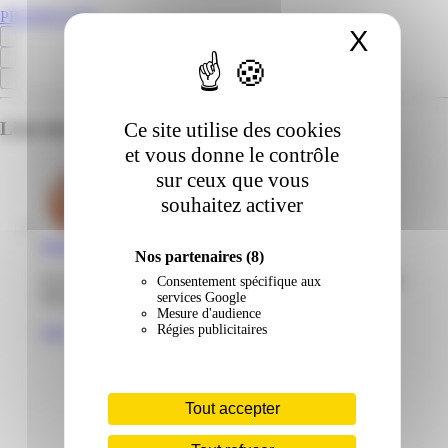
PROMOS.MQ
X
Masqu
Ce site utilise des cookies
Liste des emplacements pour ce prospectus
et vous donne le contrôle
sur ceux que vous
souhaitez activer
Nature & Découvertes | Mangles | Le Lamentin
Nos partenaires
(8)
Zone industrielle les Mangles Acajou 97232 Le Lamentin
Consentement spécifique aux
Martinique
services Google
Mesure d'audience
Régies publicitaires
Voir
Tout accepter