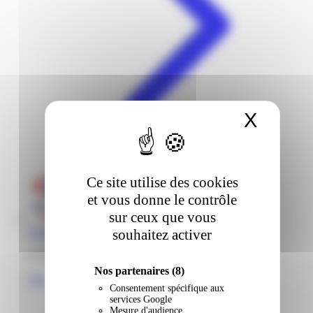
X
Masqu
Ce site utilise des cookies
et vous donne le contrôle
sur ceux que vous
Carrefour Market | Distriplus | Le François
souhaitez activer
Cz Distriplus 97240 Le François Martinique
Nos partenaires
(8)
Voir
Consentement spécifique aux
services Google
Mesure d'audience