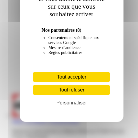
sur ceux que vous
souhaitez activer
Nos partenaires
(8)
Consentement spécifique aux
services Google
Mesure d'audience
Régies publicitaires
Tout accepter
Tout refuser
Personnaliser
Darty | La Marne | Fort-De-France
Bellevue boulevard de La Marne Bellevue 97200 Fort-de-
France Martinique