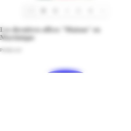
1/20
Les dernières offres "Maison" en
Martinique
Profitez-en!