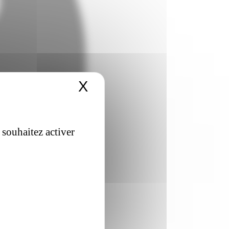
X
Masquer le bandeau 
 souhaitez activer