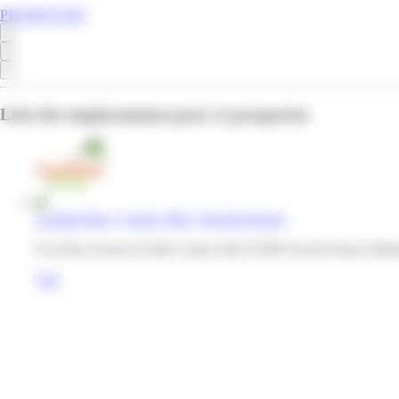
PROMOS.MQ
Liste des emplacements pour ce prospectus
Caraibe Price | Centre Ville | Fort-De-France
8-14 Rue Xavier Orville Centre ville 97200 Fort-de-France Mart
Voir