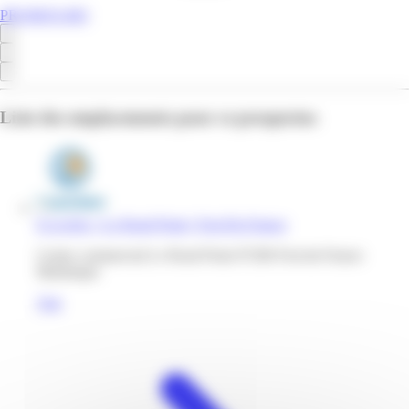
PROMOS.MQ
Liste des emplacements pour ce prospectus
E.Leclerc | Le Rond Point | Fort-De-France
Centre commercial Le Rond Point 97200 Fort-de-France
Martinique
Voir