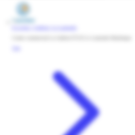
E.Leclerc | Galleria | Le Lamentin
Centre commercial La Galleria 97232 Le Lamentin Martinique
Voir