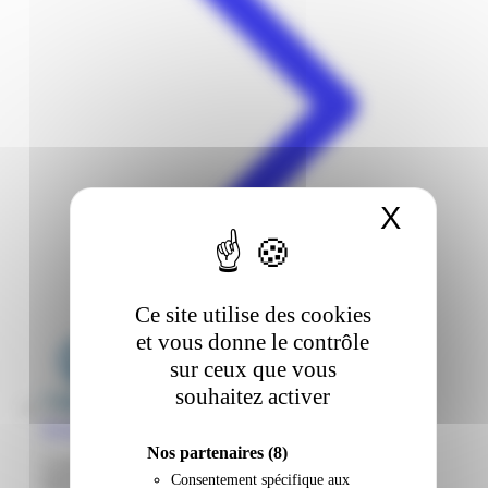
X
Masqu
Ce site utilise des cookies
et vous donne le contrôle
sur ceux que vous
souhaitez activer
E.Leclerc | Place D'Armes | Le Lamentin
Nos partenaires
(8)
Centre commercial Place d'Armes 97232 Le Lamentin
Consentement spécifique aux
Martinique