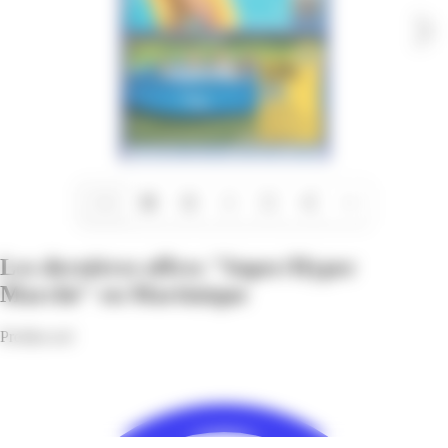
1/12
Les dernières offres "Super/Hyper
Marché" en Martinique
Profitez-en!