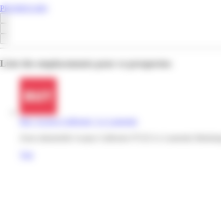
PROMOS.MQ
Liste des emplacements pour ce prospectus
But | Acajou Californie | Le Lamentin
Zone industrielle Acajou Californie 97232 Le Lamentin Martini
Voir