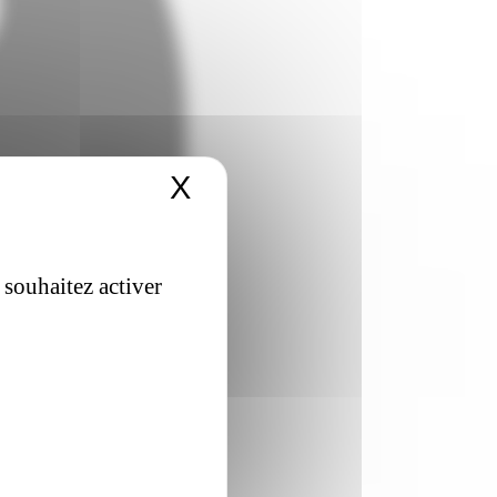
X
Masquer le bandeau 
 souhaitez activer