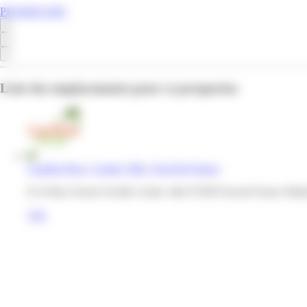
PROMOS.MQ
Liste des emplacements pour ce prospectus
Caraibe Price | Centre Ville | Fort-De-France
8-14 Rue Xavier Orville Centre ville 97200 Fort-de-France Mart
Voir