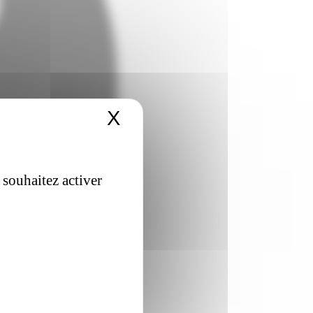
X
Masquer le bandeau 
 souhaitez activer