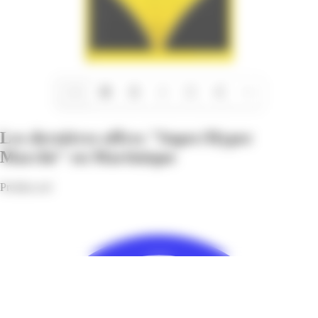
1/14
Les dernières offres "Super/Hyper
Marché" en Martinique
Profitez-en!