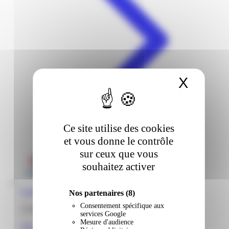
X
Masqu
Ce site utilise des cookies
et vous donne le contrôle
sur ceux que vous
souhaitez activer
Carrefour | Génipa | Ducos
Nos partenaires
(8)
Consentement spécifique aux
Génipa 97224 Ducos Martinique
services Google
Mesure d'audience
Voir