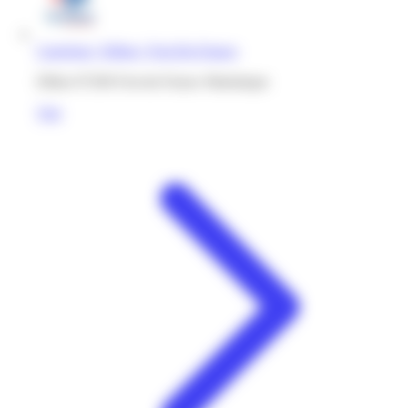
Carrefour | Dillon | Fort-De-France
Dillon 97200 Fort-de-France Martinique
Voir