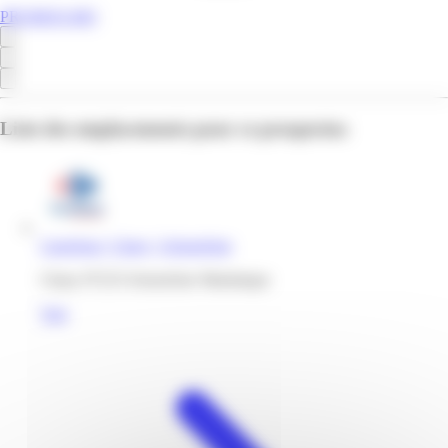
PROMOS.MQ
Liste des emplacements pour ce prospectus
Carrefour | Cluny | Schoelcher
Cluny 97233 Schoelcher Martinique
Voir