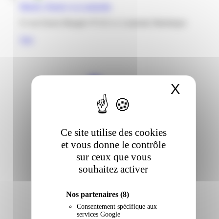
Mack2 | Punch | Le Lamentin
51 rue Ernest Maugée 97232 Le Lamentin Martinique
Voir
X
Masqu
Ce site utilise des cookies
et vous donne le contrôle
sur ceux que vous
souhaitez activer
Nos partenaires
(8)
Consentement spécifique aux
services Google