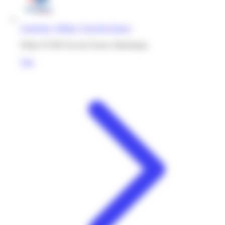
Carrefour | Dillon | Fort-De-France
Dillon 97200 Fort-de-France Martinique
Voir