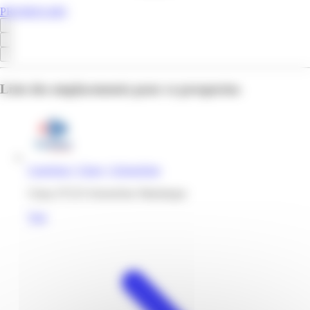
PROMOS.MQ
Liste des emplacements pour ce prospectus
Carrefour | Cluny | Schoelcher
Cluny 97233 Schoelcher Martinique
Voir