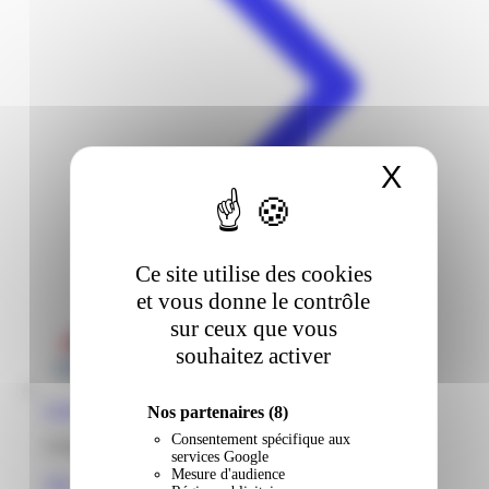
X
Masqu
Ce site utilise des cookies
et vous donne le contrôle
sur ceux que vous
souhaitez activer
Carrefour | Génipa | Ducos
Nos partenaires
(8)
Consentement spécifique aux
Génipa 97224 Ducos Martinique
services Google
Mesure d'audience
Voir