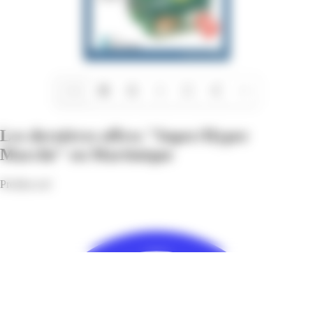
1/14
Les dernières offres "Super/Hyper
Marché" en Martinique
Profitez-en!