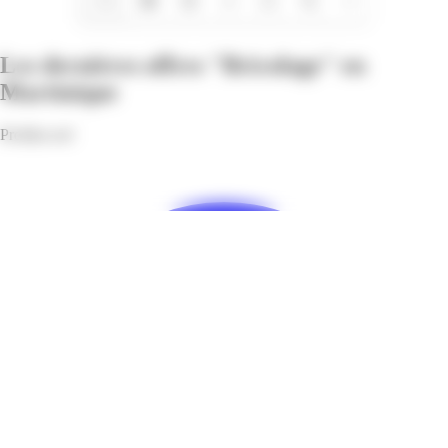
1/28
Les dernières offres "Bricolage" en
Martinique
Profitez-en!