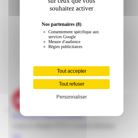
sur ceux que vous
souhaitez activer
Nos partenaires
(8)
Consentement spécifique aux
services Google
Mesure d'audience
Régies publicitaires
Tout accepter
Tout refuser
Personnaliser
Mr Bricolage | Acajou | Le Lamentin
Acajou Les Mangles 97232 Le Lamentin Martinique
Voir